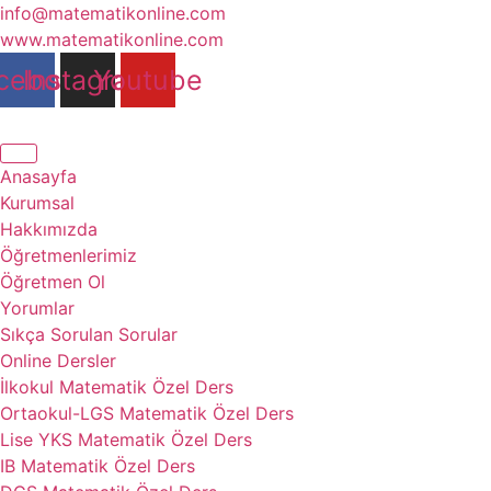
İçeriğe
info@matematikonline.com
atla
www.matematikonline.com
cebook
Instagram
Youtube
Anasayfa
Kurumsal
Hakkımızda
Öğretmenlerimiz
Öğretmen Ol
Yorumlar
Sıkça Sorulan Sorular
Online Dersler
İlkokul Matematik Özel Ders
Ortaokul-LGS Matematik Özel Ders
Lise YKS Matematik Özel Ders
IB Matematik Özel Ders